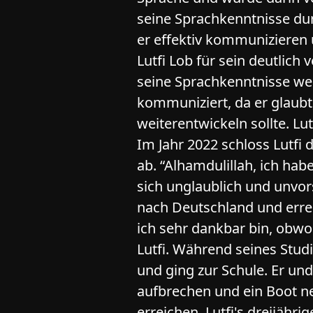
seine Sprachkenntnisse du
er effektiv kommunizieren u
Lutfi Lob für sein deutlich
seine Sprachkenntnisse wei
kommuniziert, da er glaubt
weiterentwickeln sollte. Lu
Im Jahr 2022 schloss Lutfi
ab. “Alhamdulillah, ich ha
sich unglaublich und unvors
nach Deutschland und errei
ich sehr dankbar bin, obwo
Lutfi. Während seines Stud
und ging zur Schule. Er u
aufbrechen und ein Boot n
erreichen. Lutfi's dreijäh