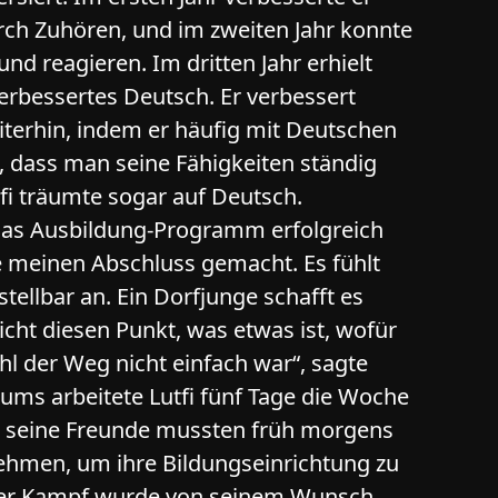
rch Zuhören, und im zweiten Jahr konnte
nd reagieren. Im dritten Jahr erhielt
 verbessertes Deutsch. Er verbessert
terhin, indem er häufig mit Deutschen
, dass man seine Fähigkeiten ständig
tfi träumte sogar auf Deutsch.
 das Ausbildung-Programm erfolgreich
be meinen Abschluss gemacht. Es fühlt
tellbar an. Ein Dorfjunge schafft es
cht diesen Punkt, was etwas ist, wofür
hl der Weg nicht einfach war“, sagte
iums arbeitete Lutfi fünf Tage die Woche
nd seine Freunde mussten früh morgens
ehmen, um ihre Bildungseinrichtung zu
riger Kampf wurde von seinem Wunsch