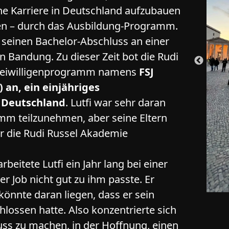
ne Karriere in Deutschland aufzubauen
sen – durch das Ausbildung-Programm.
i seinen Bachelor-Abschluss an einer
n Bandung. Zu dieser Zeit bot die Rudi
Freiwilligenprogramm namens
FSJ
) an, ein einjähriges
 Deutschland
. Lutfi war sehr daran
amm teilzunehmen, aber seine Eltern
er die Rudi Russel Akademie
eitete Lutfi ein Jahr lang bei einer
er Job nicht gut zu ihm passte. Er
könnte daran liegen, dass er sein
lossen hatte. Also konzentrierte sich
luss zu machen, in der Hoffnung, einen