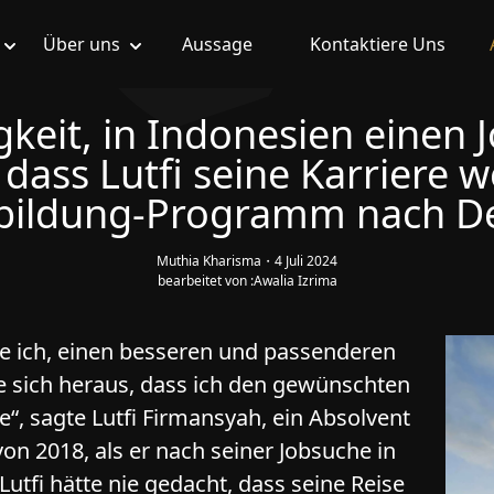
Über uns
Aussage
Kontaktiere Uns
gkeit, in Indonesien einen J
 dass Lutfi seine Karriere 
bildung-Programm nach D
Muthia Kharisma
・
4 Juli 2024
bearbeitet von :
Awalia Izrima
e ich, einen besseren und passenderen
lte sich heraus, dass ich den gewünschten
, sagte Lutfi Firmansyah, ein Absolvent
on 2018, als er nach seiner Jobsuche in
utfi hätte nie gedacht, dass seine Reise